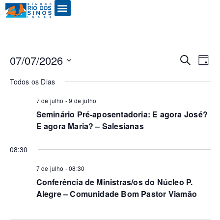
Pes
N
07/07/2026
Procurar eve
Dia
Selecione
d
a
Todos os Dias
e
data.
vi
7 de julho
-
9 de julho
nav
Ev
Seminário Pré-aposentadoria: E agora José?
E agora Maria? – Salesianas
de
08:30
vis
7 de julho - 08:30
Conferência de Ministras/os do Núcleo P.
Alegre – Comunidade Bom Pastor Viamão
de