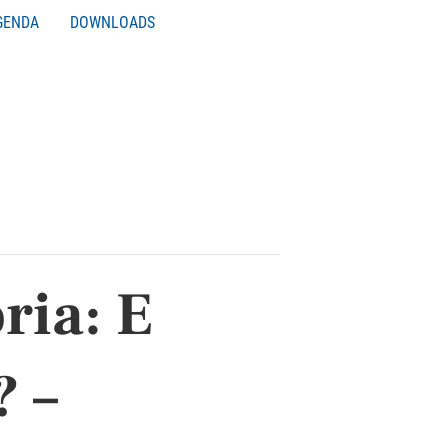
GENDA
DOWNLOADS
ria: E
? –