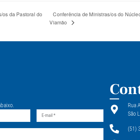
/os da Pastoral do
Conferência de Ministras/os do Núcl
Viamão
Con
abaixo.
Rua A
São L
(51) 