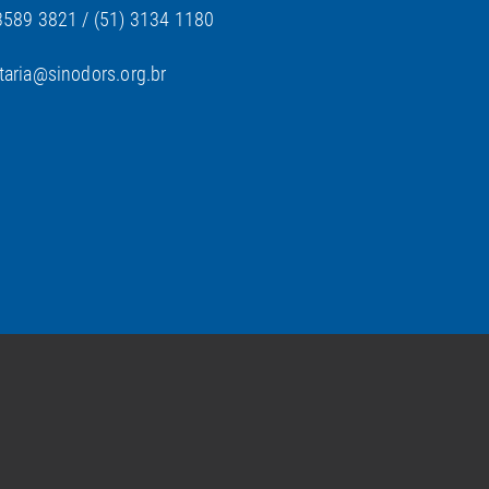
3589 3821 / (51) 3134 1180
taria@sinodors.org.br