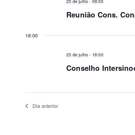
visuais
23 de julho - 09:00
Reunião Cons. Cons
de
Eventos
18:00
23 de julho - 18:00
Conselho Intersino
Dia anterior