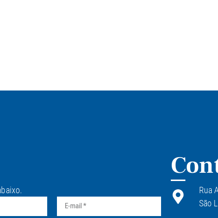
Con
abaixo.
Rua A
São L