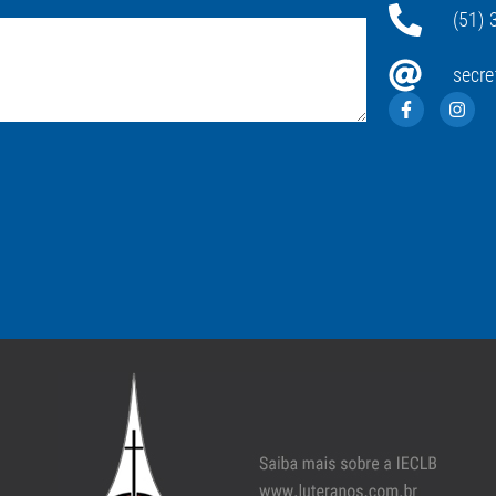
(51) 
secre