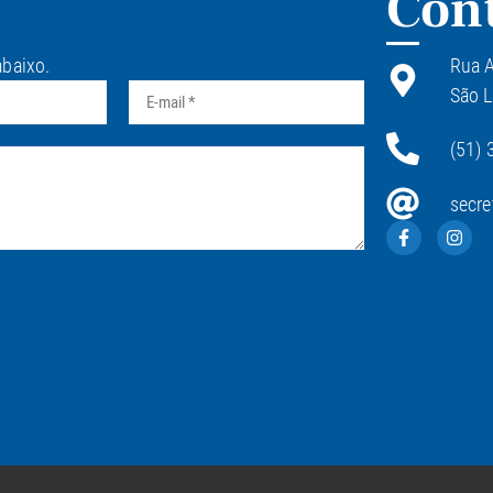
Con
abaixo.
Rua A
São L
(51) 
secre