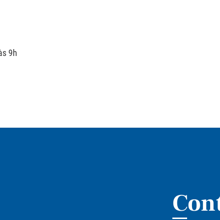
às 9h
Con