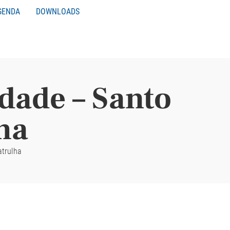
GENDA
DOWNLOADS
dade – Santo
ha
atrulha