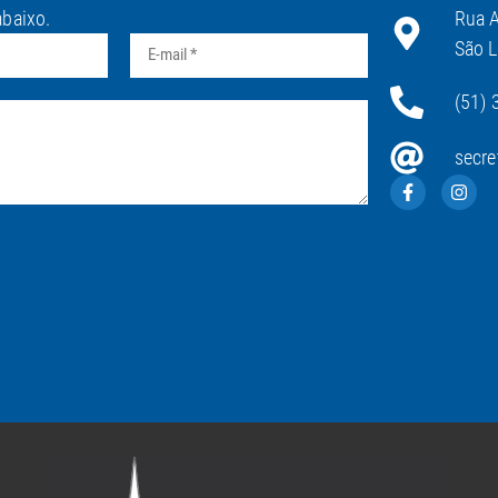
abaixo.
Rua A
São L
(51) 
secre