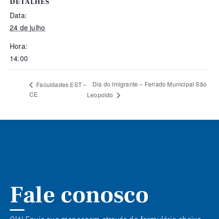
DETALHES
Data:
24 de julho
Hora:
14:00
Dia do Imigrante – Feriado Municipal São
Faculdades EST –
CE
Leopoldo
Fale conosco